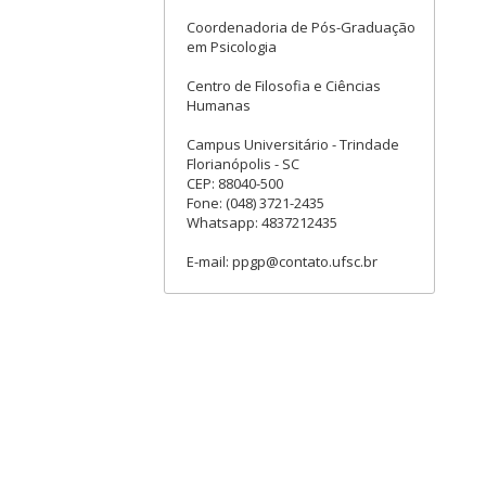
Coordenadoria de Pós-Graduação
em Psicologia
Centro de Filosofia e Ciências
Humanas
Campus Universitário - Trindade
Florianópolis - SC
CEP: 88040-500
Fone: (048) 3721-2435
Whatsapp: 4837212435
E-mail: ppgp@contato.ufsc.br