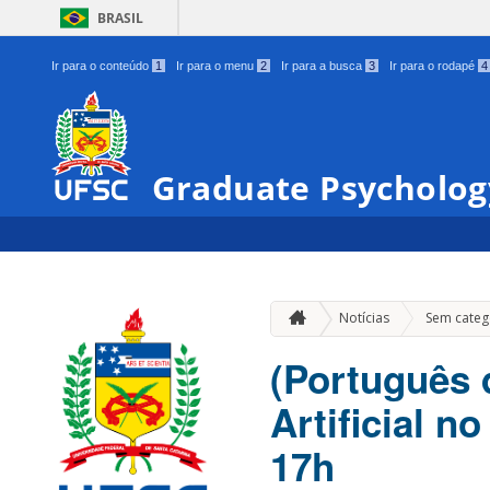
BRASIL
Ir para o conteúdo
1
Ir para o menu
2
Ir para a busca
3
Ir para o rodapé
4
Graduate Psycholog
Notícias
Sem categ
(Português d
Artificial n
17h