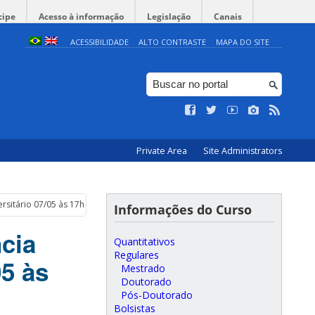
cipe
Acesso à informação
Legislação
Canais
ACESSIBILIDADE
ALTO CONTRASTE
MAPA DO SITE
Private Area
Site Administrators
ersitário 07/05 às 17h
Informações do Curso
ncia
Quantitativos
Regulares
05 às
Mestrado
Doutorado
Pós-Doutorado
Bolsistas