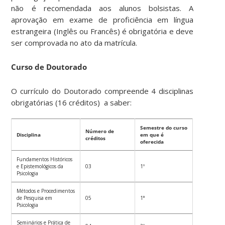
não é recomendada aos alunos bolsistas. A
aprovação em exame de proficiência em língua
estrangeira (Inglês ou Francês) é obrigatória e deve
ser comprovada no ato da matrícula.
Curso de Doutorado
O currículo do Doutorado compreende 4 disciplinas
obrigatórias (16 créditos) a saber:
Semestre do curso
Número de
Disciplina
em que é
créditos
oferecida
Fundamentos Históricos
e Epistemológicos da
03
1º
Psicologia
Métodos e Procedimentos
de Pesquisa em
05
1°
Psicologia
Seminários e Prática de