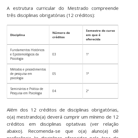
A estrutura curricular do Mestrado compreende
três disciplinas obrigatórias (12 créditos):
Semestre do curso
Número de
Disciplina
em que é
créditos
oferecida
Fundamentos Históricos
e Epistemológicos da
03
1º
Psicologia
Métodos e procedimentos
de pesquisa em
05
1°
psicologia
Seminários e Prática de
04
2º
Pesquisa em Psicologia
Além dos 12 créditos de disciplinas obrigatórias,
o(a) mestrando(a) deverá cumprir um mínimo de 12
créditos em disciplinas optativas (ver relação
abaixo). Recomenda-se que o(a) aluno(a) dê
preferência às disciplinas oferecidas pela área de