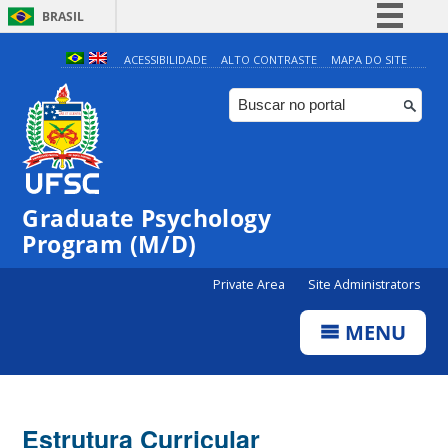
BRASIL
Simplifique!
ACESSIBILIDADE
ALTO CONTRASTE
MAPA DO SITE
Comunica BR
Participe
Acesso à informação
Legislação
Graduate Psychology
Canais
Program (M/D)
Private Area
Site Administrators
MENU
Estrutura Curricular