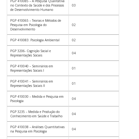
PGP 410085 – A Pesquisa Qualitativa
no Contexto da Saúde e dos Processos
03
de Desenvolvimento Humano
PGP 410065 – Teorias e Métodos de
Pesquisa em Psicologia do
02
Desenvolvimento
PGP 410083: Psicologia Ambiental
02
PGP 3206- Cognição Social e
04
Representações Sociais
PGP 410040 – Seminários em
01
Representações Sociais I
PGP 410041 – Seminários em
01
Representações Sociais II
PGP 410030 – Medida e Pesquisa em
04
Psicologia
PGP 3235 – Medida e Produção do
04
Conhecimento em Saúde e Trabalho
PGP 410038 – Análises Quantitativas
04
na Pesquisa em Psicologia