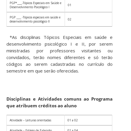
PGP*____-Tópicos Especiais em Saúde e
01
Desenvolvimento Psicológico I
PGP ____ -Tópicos especiais em saúde e
02
desenvolvimento psicológico II
*As disciplinas Tópicos Especiais em saúde e
desenvolvimento psicológico I e II, por serem
ministradas por professores visitantes ou
convidados, terão nomes diferentes e só terão
códigos ao serem cadastradas no currículo do
semestre em que serão oferecidas.
Disciplinas e Atividades comuns ao Programa
que atribuem créditos ao aluno
Atividade – Leituras orientadas
01 a 02
Atividade – Estágio de Extensão
01 a 04