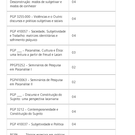
Desconstrução: modos de subjetivar e
04
modos de conhecer
PGP 3255-000 – Violências e o Outro:
04
discursos e práticas subjetivas e sociais
PGP 410057 – Sociedade, Subjetividade
e Trabalho: matrizes identitárias e
04
sofrimento psíquico
PGP ____ – Psicanálise, Cultura e Ética:
03
uma leitura a partir de Freud e Lacan
PPGP3252 – Seminários de Pesquisa
02
em Psicanálise I
PGP410063 – Seminários de Pesquisa
02
em Psicanálise II
PGP ____ – Discurso e Constituição do
04
Sujeito: uma perspectiva lacaniana
PGP 3212 – Contemporaneidade e
04
Constituição do Sujeito
PGP 410037 – Subjetividade e Política
04
PGP*____ – Tópicos especiais em práticas