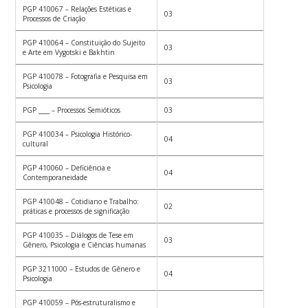
PGP 410067 – Relações Estéticas e
03
Processos de Criação
PGP 410064 – Constituição do Sujeito
03
e Arte em Vygotski e Bakhtin
PGP 410078 – Fotografia e Pesquisa em
03
Psicologia
PGP ____ – Processos Semióticos
03
PGP 410034 – Psicologia Histórico-
04
cultural
PGP 410060 – Deficiência e
04
Contemporaneidade
PGP 410048 – Cotidiano e Trabalho:
02
práticas e processos de significação
PGP 410035 – Diálogos de Tese em
03
Gênero, Psicologia e Ciências humanas
PGP 3211000 – Estudos de Gênero e
04
Psicologia
PGP 410059 – Pós-estruturalismo e