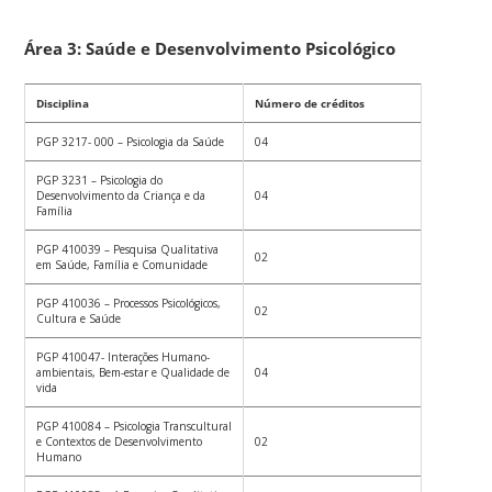
Área 3:
Saúde e Desenvolvimento Psicológico
Disciplina
Número de créditos
PGP 3217- 000 – Psicologia da Saúde
04
PGP 3231 – Psicologia do
Desenvolvimento da Criança e da
04
Família
PGP 410039 – Pesquisa Qualitativa
02
em Saúde, Família e Comunidade
PGP 410036 – Processos Psicológicos,
02
Cultura e Saúde
PGP 410047- Interações Humano-
ambientais, Bem-estar e Qualidade de
04
vida
PGP 410084 – Psicologia Transcultural
e Contextos de Desenvolvimento
02
Humano