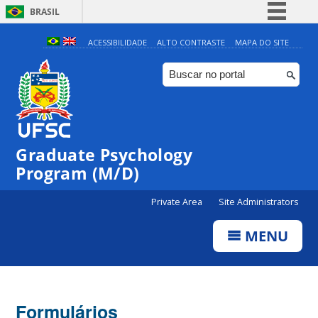
BRASIL
Simplifique!
ACESSIBILIDADE
ALTO CONTRASTE
MAPA DO SITE
Comunica BR
Participe
Acesso à informação
Legislação
Graduate Psychology
Canais
Program (M/D)
Private Area
Site Administrators
MENU
Formulários