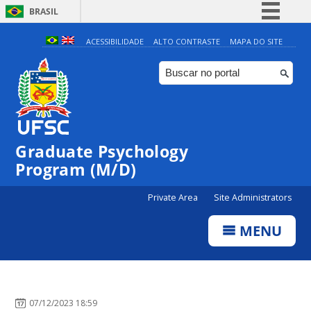
BRASIL
Simplifique!
ACESSIBILIDADE
ALTO CONTRASTE
MAPA DO SITE
Comunica BR
Participe
Acesso à informação
Legislação
Graduate Psychology
Canais
Program (M/D)
Private Area
Site Administrators
MENU
07/12/2023 18:59