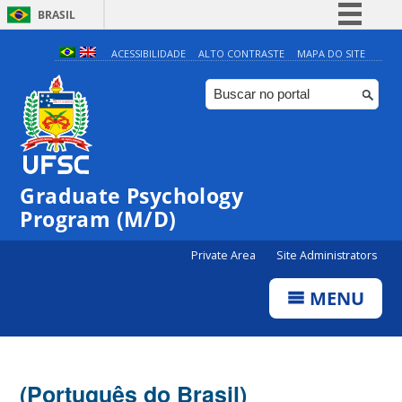
BRASIL
Simplifique!
ACESSIBILIDADE
ALTO CONTRASTE
MAPA DO SITE
Comunica BR
Participe
Acesso à informação
Legislação
Graduate Psychology
Canais
Program (M/D)
Private Area
Site Administrators
MENU
(Português do Brasil)