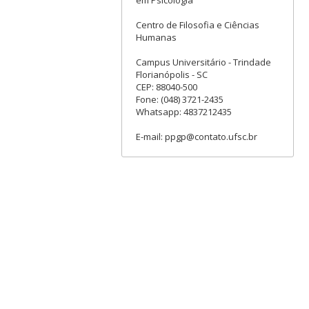
em Psicologia
Centro de Filosofia e Ciências
Humanas
Campus Universitário - Trindade
Florianópolis - SC
CEP: 88040-500
Fone: (048) 3721-2435
Whatsapp: 4837212435
E-mail: ppgp@contato.ufsc.br