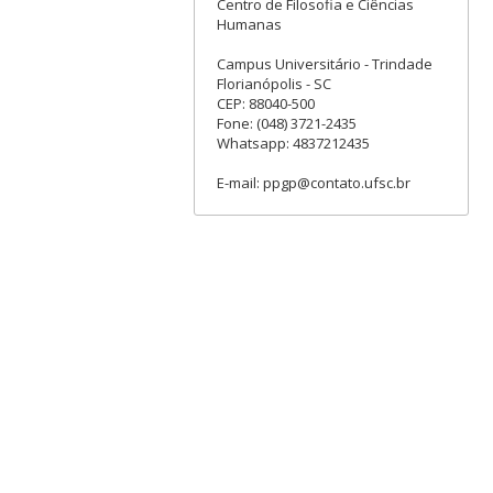
Centro de Filosofia e Ciências
Humanas
Campus Universitário - Trindade
Florianópolis - SC
CEP: 88040-500
Fone: (048) 3721-2435
Whatsapp: 4837212435
E-mail: ppgp@contato.ufsc.br