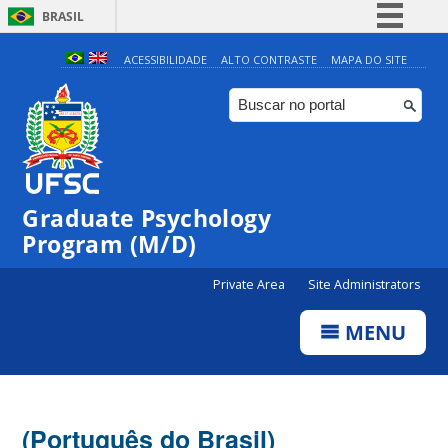
BRASIL
Simplifique!
ACESSIBILIDADE
ALTO CONTRASTE
MAPA DO SITE
Comunica BR
Participe
Acesso à informação
Legislação
Graduate Psychology
Canais
Program (M/D)
Private Area
Site Administrators
MENU
(Português do Brasil)