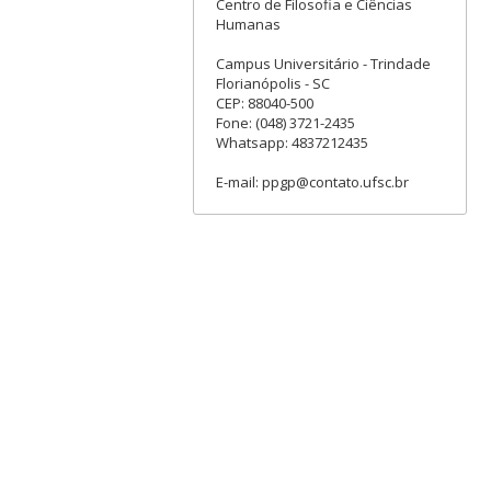
Centro de Filosofia e Ciências
Humanas
Campus Universitário - Trindade
Florianópolis - SC
CEP: 88040-500
Fone: (048) 3721-2435
Whatsapp: 4837212435
E-mail: ppgp@contato.ufsc.br