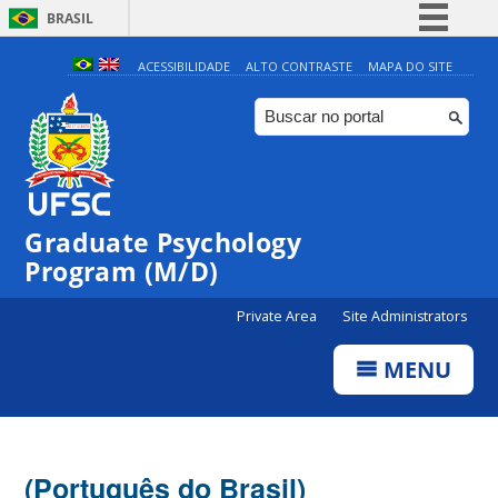
BRASIL
Simplifique!
ACESSIBILIDADE
ALTO CONTRASTE
MAPA DO SITE
Comunica BR
Participe
Acesso à informação
Legislação
Graduate Psychology
Canais
Program (M/D)
Private Area
Site Administrators
MENU
(Português do Brasil)