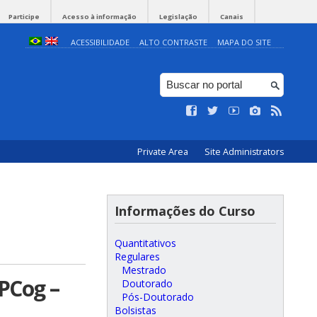
Participe
Acesso à informação
Legislação
Canais
ACESSIBILIDADE
ALTO CONTRASTE
MAPA DO SITE
Private Area
Site Administrators
Informações do Curso
Quantitativos
Regulares
Mestrado
LPCog –
Doutorado
Pós-Doutorado
Bolsistas