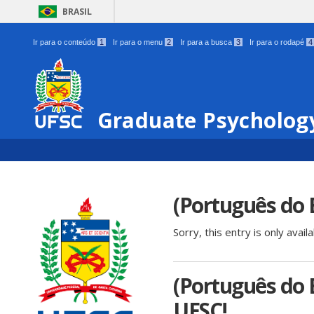
BRASIL
Ir para o conteúdo
1
Ir para o menu
2
Ir para a busca
3
Ir para o rodapé
4
Graduate Psycholog
(Português do 
Sorry, this entry is only avail
(Português do B
UFSC!