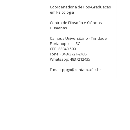
Coordenadoria de Pós-Graduação
em Psicologia
Centro de Filosofia e Ciências
Humanas
Campus Universitário - Trindade
Florianópolis - SC
CEP: 88040-500
Fone: (048) 3721-2435
Whatsapp: 4837212435
E-mail: ppgp@contato.ufsc.br