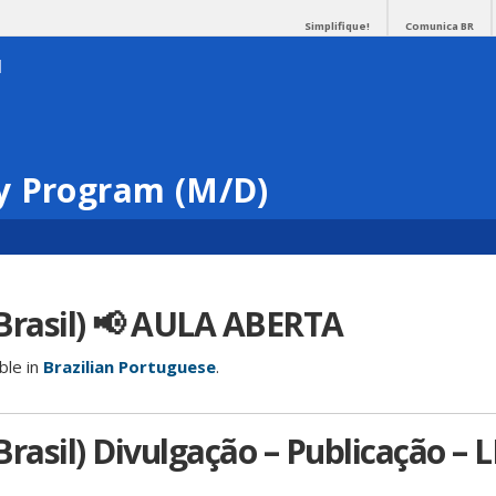
Simplifique!
Comunica BR
y Program (M/D)
Brasil) 📢 AULA ABERTA
able in
Brazilian Portuguese
.
rasil) Divulgação – Publicação – 